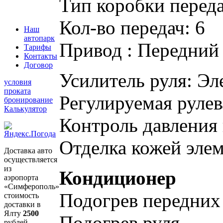
Тип коробки переда
Кол-во передач: 6
Наш
автопарк
Привод : Передний
Тарифы
Контакты
Договор
Усилитель руля: Эл
условия
проката
Регулируемая рулев
бронирование
Калькулятор
Контроль давления
Отделка кожей элем
Доставка авто
осуществляется
из
Кондиционер
аэропорта
«Симферополь»
Подогрев передних
стоимость
доставки в
Ялту
2500
Подогрев руля
рублей